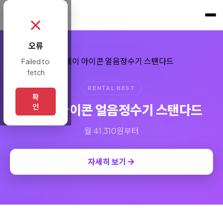
쇼핑토크
.
✗
오류
Failed to
fetch
RENTAL BEST
확
코웨이 아이콘 얼음정수기 스탠다드
인
월 41,310원부터
자세히 보기