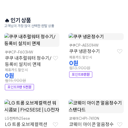
🔥 인기 상품
고객님이 가장 많이 선택한 렌탈 상품
쿠쿠
CP-AE501HW
쿠쿠 냉온정수기
쿠쿠
CP-F603HW
쿠쿠 내추럴워터 정수기/
제휴카드 할인 시
0원
등록비 설치비 면제
월13,900원
제휴카드 할인 시
0원
포인트
8만원
월15,900원
포인트
11만 5천원
LG전자
fh25ese
코웨이
CHPI-7410N
LG 트롬 오브제컬렉션
코웨이 아이콘 얼음정수