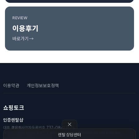
REVIEW
이용후기
바로가기 →
이용약관
개인정보보호정책
쇼핑토크
인증렌탈샵
대표
경은희
사업자등록번호
737-08-03575
주소
(62222) 전남광주통합특별시 광산구 풍영로330번길 34 104동 503호
렌탈 상담센터
전화
010-8111-2182