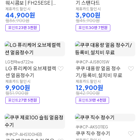
워시콤보 | FH25ESE |
기 스탠다드
LG전자
제휴카드 할인 시
제휴카드 할인 시
44,900원
3,900원
월86,900원
월45,900원
포인트
23만 3천원
포인트
30만 7천원
LG전자
wd722re
쿠쿠
CP-AJS801SW
LG 퓨리케어 오브제컬렉
쿠쿠 대용량 얼음 정수
션 얼음정수기
기/등록비,설치비 무료
제휴카드 할인 시
제휴카드 할인 시
9,900원
12,900원
월51,900원
월42,900원
포인트
27만 5천원
포인트
31만 4천원
쿠쿠
CP-AKS011EG
쿠쿠 직수 정수기
쿠쿠
CP-AHS100HEB