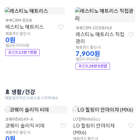
쿠쿠
CRM-B10K
레스티노 매트리스
쿠쿠
CRM-D01HEHLK
레스티노 매트리스 직접
제휴카드 할인 시
0원
관리
월28,900원
제휴카드 할인 시
7,900원
포인트
22만 7천원
월37,900원
포인트
28만 8천원
🚿 생활/건강
매월 합리적인 비용으로 시작하세요
코웨이
BAS49-A
LG전자
mh65cc
코웨이 슬리믹 비데
LG 힐링미 안마의자
(MX6)
제휴카드 할인 시
0원
제휴카드 할인 시