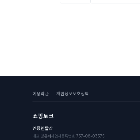
이용약관
개인정보보호정책
쇼핑토크
인증렌탈샵
대표
경은희
사업자등록번호
737-08-03575