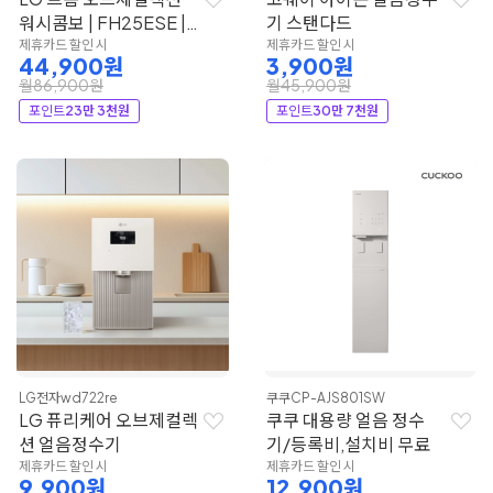
워시콤보 | FH25ESE |
기 스탠다드
LG전자
제휴카드 할인 시
제휴카드 할인 시
44,900원
3,900원
월86,900원
월45,900원
포인트
23만 3천원
포인트
30만 7천원
LG전자
wd722re
쿠쿠
CP-AJS801SW
LG 퓨리케어 오브제컬렉
쿠쿠 대용량 얼음 정수
션 얼음정수기
기/등록비,설치비 무료
제휴카드 할인 시
제휴카드 할인 시
9,900원
12,900원