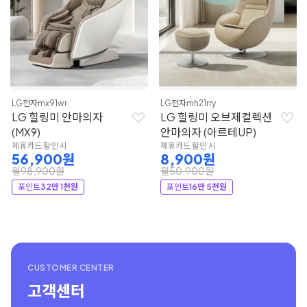
LG전자
mx91wr
LG전자
mh21rry
LG 힐링미 안마의자
LG 힐링미 오브제컬렉션
(MX9)
안마의자 (아르테UP)
제휴카드 할인 시
제휴카드 할인 시
56,900원
8,900원
월98,900원
월50,900원
포인트
32만 1천원
포인트
16만 5천원
CUSTOMER CENTER
고객센터