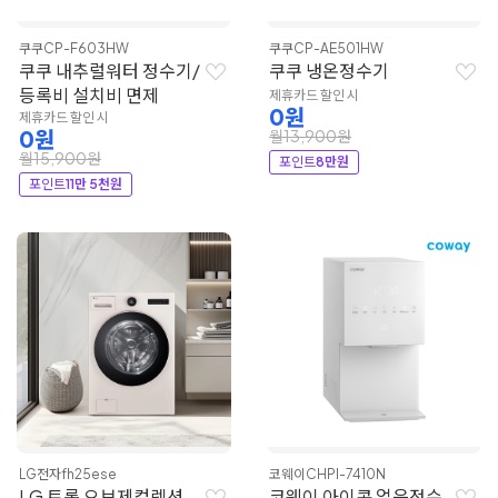
쿠쿠
CP-F603HW
쿠쿠
CP-AE501HW
쿠쿠 내추럴워터 정수기/
쿠쿠 냉온정수기
등록비 설치비 면제
제휴카드 할인 시
0원
제휴카드 할인 시
0원
월13,900원
월15,900원
포인트
8만원
포인트
11만 5천원
LG전자
fh25ese
코웨이
CHPI-7410N
LG 트롬 오브제컬렉션
코웨이 아이콘 얼음정수