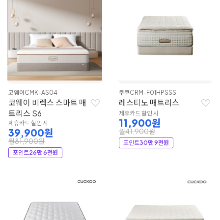
코웨이
CMK-AS04
쿠쿠
CRM-F01HPSSS
코웨이 비렉스 스마트 매
레스티노 매트리스
트리스 S6
제휴카드 할인 시
11,900원
제휴카드 할인 시
39,900원
월41,900원
월81,900원
포인트
30만 9천원
포인트
26만 6천원