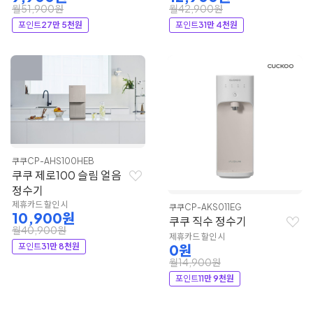
월51,900원
월42,900원
포인트
27만 5천원
포인트
31만 4천원
쿠쿠
CP-AHS100HEB
쿠쿠 제로100 슬림 얼음
정수기
제휴카드 할인 시
쿠쿠
CP-AKS011EG
10,900원
쿠쿠 직수 정수기
월40,900원
제휴카드 할인 시
포인트
31만 8천원
0원
월14,900원
포인트
11만 9천원