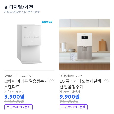
💧 디지털/가전
가장 많이 찾는 인기 렌탈 상품
코웨이
CHPI-7410N
LG전자
wd722re
코웨이 아이콘 얼음정수기
LG 퓨리케어 오브제컬렉
스탠다드
션 얼음정수기
제휴카드 할인 시
제휴카드 할인 시
3,900원
9,900원
월45,900원
월51,900원
포인트
30만 7천원
포인트
27만 5천원