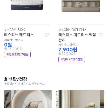
쿠쿠
CRM-B10K
쿠쿠
CRM-D01HEHLK
레스티노 매트리스
레스티노 매트리스 직접
관리
제휴카드 할인 시
0원
제휴카드 할인 시
7,900원
월28,900원
월37,900원
포인트
22만 7천원
포인트
28만 8천원
🚿 생활/건강
매월 합리적인 비용으로 시작하세요