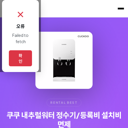
쇼핑토크
.
✗
오류
Failed to
fetch
확
인
RENTAL BEST