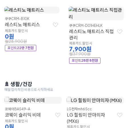
쿠쿠
CRM-B10K
레스티노 매트리스
쿠쿠
CRM-D01HEHLK
레스티노 매트리스 직접
제휴카드 할인 시
0원
관리
월28,900원
제휴카드 할인 시
7,900원
포인트
22만 7천원
월37,900원
포인트
28만 8천원
🚿 생활/건강
매월 합리적인 비용으로 시작하세요
코웨이
BAS49-A
LG전자
mh65cc
코웨이 슬리믹 비데
LG 힐링미 안마의자
(MX6)
제휴카드 할인 시
0원
제휴카드 할인 시