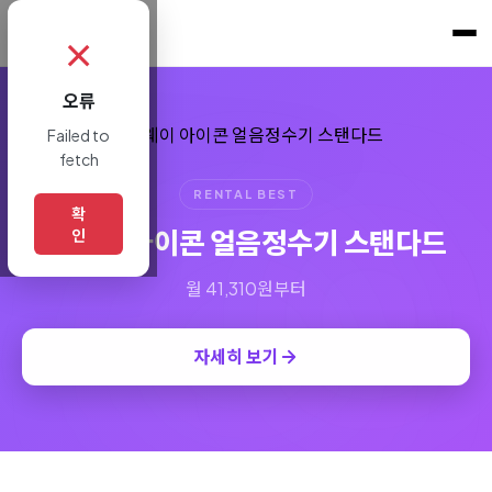
쇼핑토크
.
✗
오류
Failed to
fetch
RENTAL BEST
확
코웨이 아이콘 얼음정수기 스탠다드
인
월 41,310원부터
자세히 보기