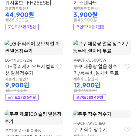
워시콤보 | FH25ESE |
기 스탠다드
LG전자
제휴카드 할인 시
제휴카드 할인 시
44,900원
3,900원
월86,900원
월45,900원
포인트
23만 3천원
포인트
30만 7천원
LG전자
wd722re
쿠쿠
CP-AJS801SW
LG 퓨리케어 오브제컬렉
쿠쿠 대용량 얼음 정수
션 얼음정수기
기/등록비,설치비 무료
제휴카드 할인 시
제휴카드 할인 시
9,900원
12,900원
월51,900원
월42,900원
포인트
27만 5천원
포인트
31만 4천원
쿠쿠
CP-AKS011EG
쿠쿠 직수 정수기
쿠쿠
CP-AHS100HEB