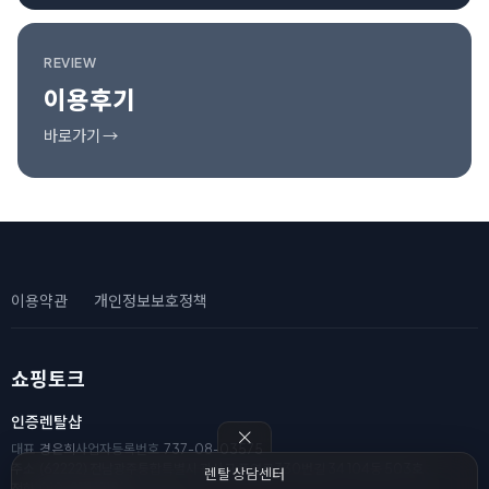
REVIEW
이용후기
바로가기 →
이용약관
개인정보보호정책
쇼핑토크
인증렌탈샵
대표
경은희
사업자등록번호
737-08-03575
주소
(62222) 전남광주통합특별시 광산구 풍영로330번길 34 104동 503호
렌탈 상담센터
전화
010-8111-2182