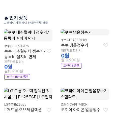
🔥 인기 상품
고객님이 가장 많이 선택한 렌탈 상품
쿠쿠
CP-AE501HW
쿠쿠 냉온정수기
쿠쿠
CP-F603HW
쿠쿠 내추럴워터 정수기/
제휴카드 할인 시
0원
등록비 설치비 면제
월13,900원
제휴카드 할인 시
0원
포인트
8만원
월15,900원
포인트
11만 5천원
LG전자
fh25ese
코웨이
CHPI-7410N
LG 트롬 오브제컬렉션
코웨이 아이콘 얼음정수